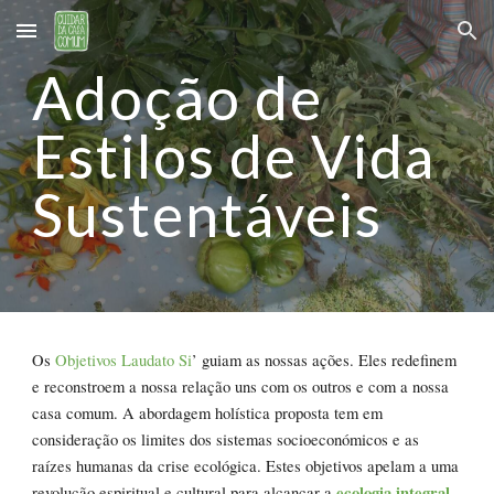
Skip to main content
Skip to navigation
Adoção de
Estilos de Vida
Sustentáveis
Os
Objetivos Laudato Si
’ guiam as nossas ações. Eles redefinem
e reconstroem a nossa relação uns com os outros e com a nossa
casa comum. A abordagem holística proposta tem em
consideração os limites dos sistemas socioeconómicos e as
raízes humanas da crise ecológica. Estes objetivos apelam a uma
ecologia integral
revolução espiritual e cultural para alcançar a
.