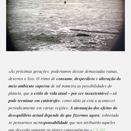
Às próximas gerações, poderíamos deixar demasiadas ruínas,
«
desertos e lixo. O ritmo de
consumo
,
desperdício
e
alteração do
meio ambiente superou
de tal maneira as possibilidades do
planeta, que
o estilo de vida atual – por ser insustentável – só
pode terminar em catástrofes
, como aliás já está a acontecer
periodicamente em várias regiões.
A atenuação dos efeitos do
desequilíbrio actual depende do que fizermos agora
, sobretudo
se pensarmos na
responsabilidade
que nos atribuirão aqueles
que deverão suportar as piores consequências
.
»
LS 161