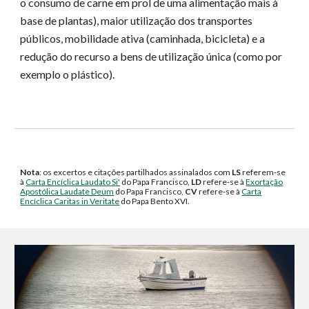
o consumo de carne em prol de uma alimentação mais à
base de plantas), maior utilização dos transportes
públicos, mobilidade ativa (caminhada, bicicleta) e a
redução do recurso a bens de utilização única (como por
exemplo o plástico)
.
Nota
: os excertos e citações
partilhados
assinalad
o
s com
LS
referem-se
à
Carta Encíclica Laudato Si'
do Papa Francisco,
LD
refere-se à
Exortação
Apostólica Laudate Deum
do Papa Francisco,
CV
refere-se à
Carta
Encíclica Caritas in Veritate
do Papa Bento XVI.